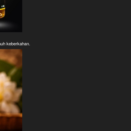
llah ﷺ — wangi sunnah, penuh keberkahan.