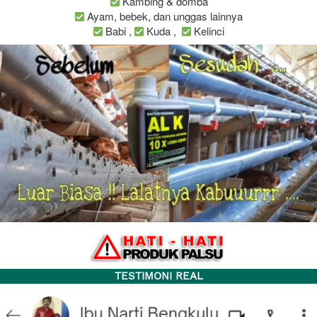
 Kambing & domba 

 Ayam, bebek, dan unggas lainnya 

 Babi , 
 Kuda ,  
 Kelinci 
TESTIMONI REAL